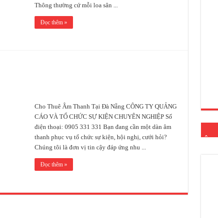
Thông thường cứ mỗi loa sân ...
Đọc thêm »
Cho Thuê Âm Thanh Tại Đà Nẵng CÔNG TY QUẢNG
CÁO VÀ TỔ CHỨC SỰ KIỆN CHUYÊN NGHIỆP Số
điện thoại: 0905 331 331 Bạn đang cần một dàn âm
thanh phục vụ tổ chức sự kiện, hội nghị, cưới hỏi?
ÂM 
Chúng tôi là đơn vị tin cậy đáp ứng nhu ...
Đọc thêm »