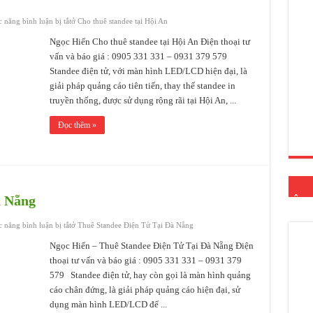
 năng bình luận bị tắt
ở Cho thuê standee tại Hội An
Ngọc Hiển Cho thuê standee tại Hội An Điện thoại tư
vấn và báo giá : 0905 331 331 – 0931 379 579
Standee điện tử, với màn hình LED/LCD hiện đại, là
giải pháp quảng cáo tiên tiến, thay thế standee in
truyền thống, được sử dụng rộng rãi tại Hội An, ...
Đọc thêm »
à Nẵng
ÂM 
 năng bình luận bị tắt
ở Thuê Standee Điện Tử Tại Đà Nẵng
Ngọc Hiển – Thuê Standee Điện Tử Tại Đà Nẵng Điện
thoại tư vấn và báo giá : 0905 331 331 – 0931 379
579 Standee điện tử, hay còn gọi là màn hình quảng
cáo chân đứng, là giải pháp quảng cáo hiện đại, sử
dụng màn hình LED/LCD để ...