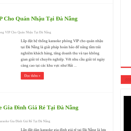
P Cho Quán Nhậu Tại Đà Nẵng
òng VIP Cho Quán Nhậu Tại Đà Nẵng
Lắp đặt hệ thống karaoke phòng VIP cho quán nhậu
tại Đà Nẵng là giải pháp hoàn hảo để nâng tầm trải
nghiệm khách hàng, tăng doanh thu và tạo không
gian giải trí chuyên nghiệp. Với nhu cầu giải trí ngày
càng cao tại các khu vực như Hải ...
Đọc thêm »
 Gia Đình Giá Rẻ Tại Đà Nẵng
araoke Gia Đình Giá Rẻ Tại Đà Nẵng
Lắp đặt dàn karaoke gia đình giá rẻ tại Đà Nẵng là lựa