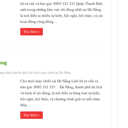
hệ tư vấn và báo giá: 0905 331 331 Quận Thanh Khê,
một trong những khu vực sôi động nhất tại Đà Nẵng,
là nơi diễn ra nhiều sự kiện, hội nghị, hội thảo, và các
hoạt động cộng đồng ...
Đọc thêm »
ẵng
ng bình luận bị tắt
ở Cho thuê máy chiếu tại Đà Nẵng
Cho thuê máy chiếu tại Đà Nẵng Liên hệ tư vấn và
báo giá: 0905 331 331 Đà Nẵng, thành phố du lịch
và kinh tế sôi động, là nơi diễn ra hàng loạt sự kiện,
hội nghị, hội thảo, và chương trình giải trí mỗi năm.
Máy ...
Đọc thêm »