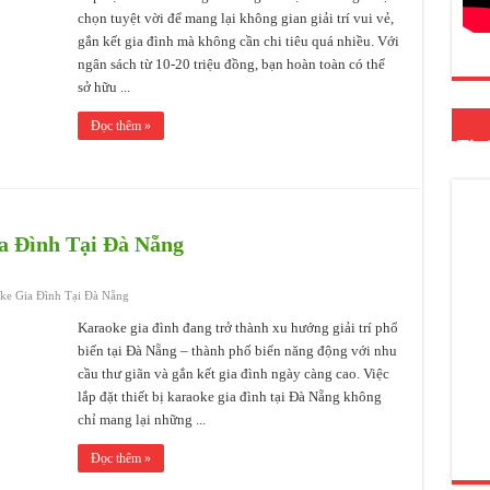
chọn tuyệt vời để mang lại không gian giải trí vui vẻ,
gắn kết gia đình mà không cần chi tiêu quá nhiều. Với
ngân sách từ 10-20 triệu đồng, bạn hoàn toàn có thể
sở hữu ...
Đọc thêm »
Tin
a Đình Tại Đà Nẵng
oke Gia Đình Tại Đà Nẵng
Karaoke gia đình đang trở thành xu hướng giải trí phổ
biến tại Đà Nẵng – thành phố biển năng động với nhu
cầu thư giãn và gắn kết gia đình ngày càng cao. Việc
lắp đặt thiết bị karaoke gia đình tại Đà Nẵng không
chỉ mang lại những ...
Đọc thêm »