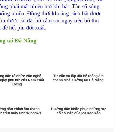
ông phải mất nhiều hơi khi hát. Tần số sóng
chống nhiễu. Đồng thời khoảng cách bắt được
òn được cài đặt bộ cắm sạc ngay trên bộ thu
đề hết pin đột xuất.
ng tại Đà Nẵng
g dẫn tổ chức văn nghệ
Tư vấn và lắp đặt hệ thống âm
ngày phụ nữ Việt Nam chất
thanh Nhà Xưởng tại Đà Nẵng
lượng
ng dẫn chỉnh âm thanh
Hướng dẫn khắc phục những sự
n trên máy tính Windows
cố cơ bản của loa kẹo kéo