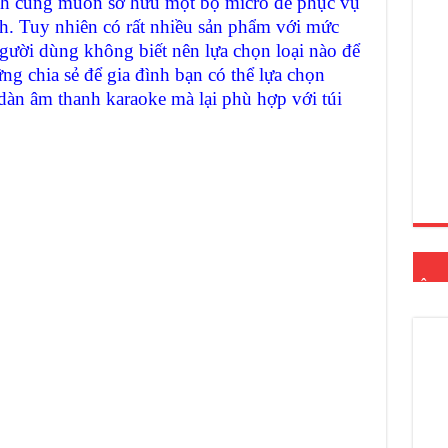
đình cũng muốn sở hữu một bộ micro để phục vụ
ình. Tuy nhiên có rất nhiều sản phẩm với mức
người dùng không biết nên lựa chọn loại nào để
ng chia sẻ để gia đình bạn có thể lựa chọn
dàn âm thanh karaoke mà lại phù hợp với túi
ÂM 