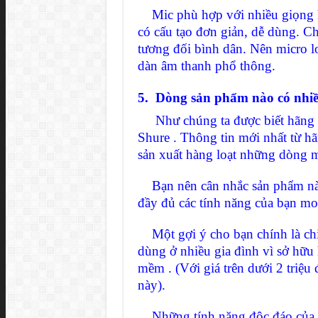
Mic phù hợp với nhiều giọng há
có cấu tạo đơn giản, dễ dùng. Ch
tương đối bình dân. Nên micro l
dàn âm thanh phổ thông.
5. Dòng sản phẩm nào có nhiề
Như chúng ta được biết hãng sản
Shure . Thông tin mới nhất từ h
sản xuất hàng loạt những dòng mi
Bạn nên cân nhắc sản phẩm nào 
đầy đủ các tính năng của bạn m
Một gợi ý cho bạn chính là chiế
dùng ở nhiều gia đình vì sở hữu h
mềm . (Với giá trên dưới 2 triệu
này).
Những tính năng độc đáo của S