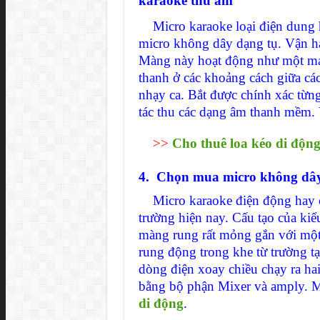
karaoke thu âm
Micro karaoke loại điện dung h
micro không dây dạng tụ. Vận h
Màng này hoạt động như một mảng
thanh ở các khoảng cách giữa c
nhạy ca. Bắt được chính xác từ
tác thu các dạng âm thanh mềm. 
>
>
Cho thuê loa kéo di độn
4. Chọn mua micro không dây 
Micro karaoke điện động hay cò
trường hiện nay. Cấu tạo của ki
màng rung rất mỏng gắn với mộ
rung động trong khe từ trường t
dòng điện xoay chiều chạy ra ha
bằng bộ phận Mixer và amply. M
di động
.