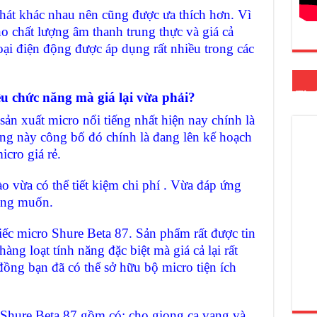
t khác nhau nên cũng được ưa thích hơn. Vì
o chất lượng âm thanh trung thực và giá cả
oại điện động được áp dụng rất nhiều trong các
Tin
u chức năng mà giá lại vừa phải?
 xuất micro nổi tiếng nhất hiện nay chính là
ãng này công bố đó chính là đang lên kế hoạch
cro giá rẻ.
vừa có thể tiết kiệm chi phí . Vừa đáp ứng
ong muốn.
c micro Shure Beta 87. Sản phẩm rất được tin
àng loạt tính năng đặc biệt mà giá cả lại rất
 đồng bạn đã có thể sở hữu bộ micro tiện ích
hure Beta 87 gồm có: cho giọng ca vang và