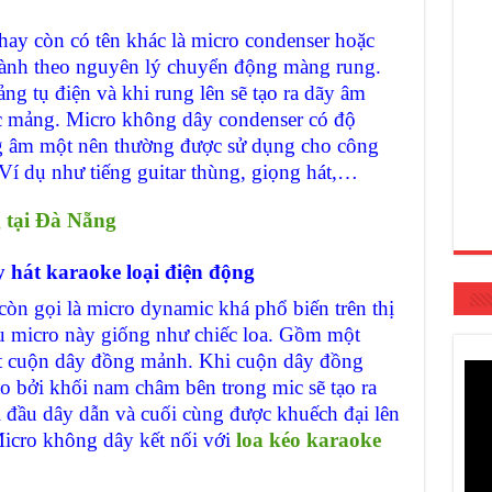
ay còn có tên khác là micro condenser hoặc
ành theo nguyên lý chuyển động màng rung.
 tụ điện và khi rung lên sẽ tạo ra dãy âm
ác mảng. Micro không dây condenser có độ
ng âm một nên thường được sử dụng cho công
Ví dụ như tiếng guitar thùng, giọng hát,…
g tại Đà Nẵng
hát karaoke loại điện động
n gọi là micro dynamic khá phổ biến trên thị
ểu micro này giống như chiếc loa. Gồm một
t cuộn dây đồng mảnh. Khi cuộn dây đồng
ạo bởi khối nam châm bên trong mic sẽ tạo ra
i đầu dây dẫn và cuối cùng được khuếch đại lên
icro không dây kết nối với
loa kéo karaoke