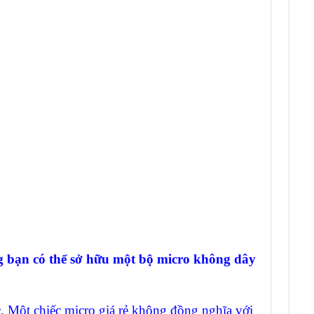
g bạn có thể sở hữu một bộ micro không dây
 Một chiếc micro giá rẻ không đồng nghĩa với