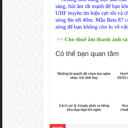
sáng, hút âm rất mạnh để bạn kh
UHF truyền tín hiệu cực tốt và 
sóng lên tới 40m. Mẫu Beta 87 c
sóng để bạn không còn lo về vấn 
>>
Cho thuê âm thanh ánh sá
Có thể bạn quan tâm
Những bí quyết để chọn loa nghe
Hướn
nhạc trữ tình hay
20/10 
Cách xử lý Amply phát ra tiếng
Hướ
kêu bụp bụp khi nghe
chuẩ