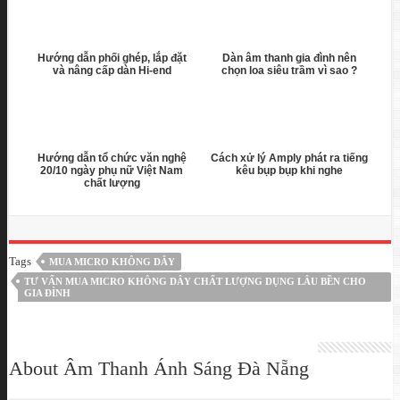
Hướng dẫn phối ghép, lắp đặt
Dàn âm thanh gia đình nên
và nâng cấp dàn Hi-end
chọn loa siêu trầm vì sao ?
Hướng dẫn tổ chức văn nghệ
Cách xử lý Amply phát ra tiếng
20/10 ngày phụ nữ Việt Nam
kêu bụp bụp khi nghe
chất lượng
Tags
MUA MICRO KHÔNG DÂY
TƯ VẤN MUA MICRO KHÔNG DÂY CHẤT LƯỢNG DỤNG LÂU BỀN CHO
GIA ĐÌNH
About Âm Thanh Ánh Sáng Đà Nẵng