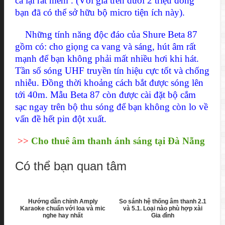
cả lại rất mềm . (Với giá trên dưới 2 triệu đồng
bạn đã có thể sở hữu bộ micro tiện ích này).
Những tính năng độc đáo của Shure Beta 87
gồm có: cho giọng ca vang và sáng, hút âm rất
mạnh để bạn không phải mất nhiều hơi khi hát.
Tần số sóng UHF truyền tín hiệu cực tốt và chống
nhiễu. Đồng thời khoảng cách bắt được sóng lên
tới 40m. Mẫu Beta 87 còn được cài đặt bộ cắm
sạc ngay trên bộ thu sóng để bạn không còn lo về
vấn đề hết pin đột xuất.
>>
Cho thuê âm thanh ánh sáng tại Đà Nẵng
Có thể bạn quan tâm
Hướng dẫn chỉnh Amply
So sánh hệ thống âm thanh 2.1
Karaoke chuẩn với loa và mic
và 5.1. Loại nào phù hợp xài
nghe hay nhất
Gia đình