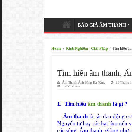
BÁO GIÁ ÂM THANH
Home
/
Kinh Nghiệm - Giải Pháp
/
Tìm hiểu âm
Tìm hiểu âm thanh. Âm
Âm Thanh Ánh Sáng Đà Nẵng
13 Tháng 1
6,859 Views
1. Tìm hiểu
âm thanh
là gì ?
Âm thanh
là các dao động cơ h
Nguyên tử hay các hạt làm nên vậ
các sóng. Âm thanh, giống như n