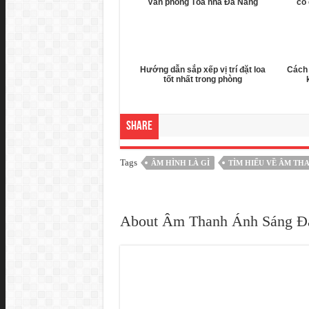
Văn phòng Tòa nhà Đà Nẵng
cố 
Hướng dẫn sắp xếp vị trí đặt loa
Cách 
tốt nhất trong phòng
Share
Tags
ÂM HÌNH LÀ GÌ
TÌM HIỂU VỀ ÂM TH
About Âm Thanh Ánh Sáng Đa