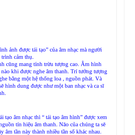
h ảnh được tái tạo” của âm nhạc mà người
 trình cảm thụ.
nh cũng mang tính trừu tượng cao. Âm hình
ộ nào khi được nghe âm thanh. Trí tưởng tượng
ghe bằng một hệ thống loa , nguồn phát. Và
 sẽ hình dung được như một ban nhạc và ca sĩ
nh.
i tạo âm nhạc thì “ tái tạo âm hình” được xem
n nguồn tín hiệu âm thanh. Não của chúng ta sẽ
ãy âm tần này thành nhiều tần số khác nhau.