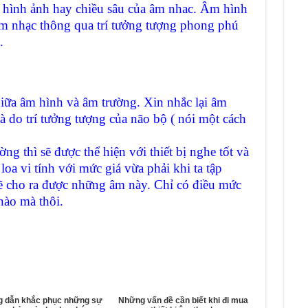
 hình ảnh hay chiều sâu của âm nhac. Âm hình
 âm nhạc thông qua trí tưởng tượng phong phú
.
ữa âm hình và âm trường. Xin nhắc lại âm
là do trí tưởng tượng của não bộ ( nói một cách
 thì sẽ được thể hiện với thiết bị nghe tốt và
oa vi tính với mức giá vừa phải khi ta tập
sẽ cho ra được những âm này. Chỉ có điều mức
nào mà thôi.
 dẫn khắc phục những sự
Những vấn đề cần biết khi đi mua