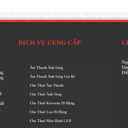
DỊCH VỤ CUNG CẤP
L
Ngo
u
Đị
Âm Thanh Ánh Sáng
ng.
Điê
Âm Thanh Ánh Sáng Giá Rẻ
ng
Cho Thuê Âm Thanh
g
Cho Thuê Ánh Sáng
hất
Cho Thuê Karaoke Di Động
.
Cho Thuê Loa Di Động
Cho Thuê Màn Hình LED