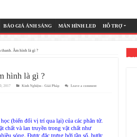
BÁO GIÁ ÁNH SÁNG
MÀN HÌNH LED
HỖ TRỢ
 thanh. Âm hình là gì ?
DA
 hình là gì ?
0, 2017
Kinh Nghiệm - Giải Pháp
Leave a comment
ọc (biến đổi vị trí qua lại) của các phân tử.
t chất và lan truyền trong vật chất như
hiều sóng. Được đặc trưng bởi tần số, bước