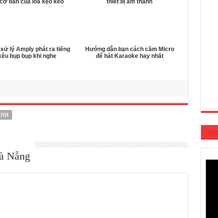
cơ bản của loa kẹo kéo
thiết bị âm thanh
xử lý Amply phát ra tiếng
Hướng dẫn bạn cách cầm Micro
kêu bụp bụp khi nghe
để hát Karaoke hay nhất
ANH
̀ Nẵng